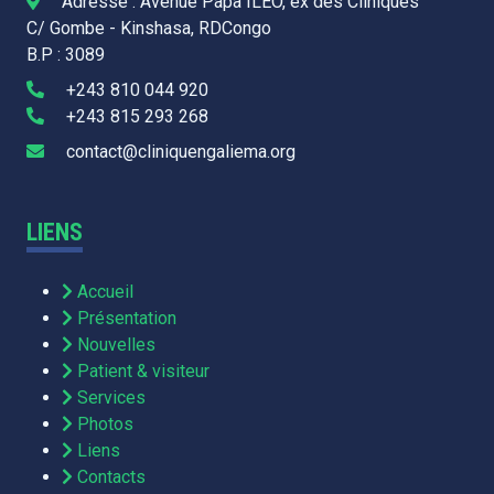
Adresse : Avenue Papa ILEO, ex des Cliniques
C/ Gombe - Kinshasa, RDCongo
B.P : 3089
+243 810 044 920
+243 815 293 268
contact@cliniquengaliema.org
LIENS
Accueil
Présentation
Nouvelles
Patient & visiteur
Services
Photos
Liens
Contacts